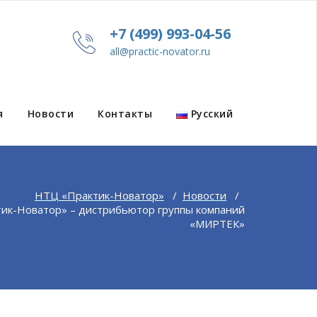
+7 (499) 993-04-56
all@practic-novator.ru
я
Новости
Контакты
Русский
НТЦ «Практик-Новатор»
/
Новости
/
к-Новатор» – дистрибьютор группы компаний
«МИРТЕК»