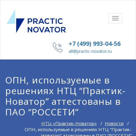
ПОКАЗАТ
СКРЫТЬ
НАВИГА
+7 (499) 993-04-56
all@practic-novator.ru
ОПН, используемые в
решениях НТЦ “Практик-
Новатор” аттестованы в
ПАО “РОССЕТИ”
НТЦ «Практик-Новатор»
/
Новости
/
ОПН, используемые в решениях НТЦ “Практик-
Новатор” аттестованы в ПАО “РОССЕТИ”