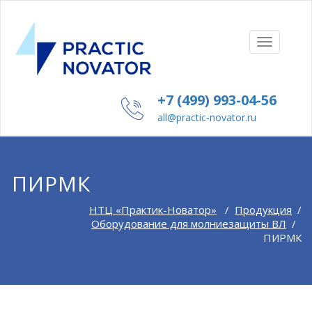
ПОКАЗАТ
СКРЫТЬ
НАВИГА
+7 (499) 993-04-56
all@practic-novator.ru
ПИРМК
НТЦ «Практик-Новатор»
/
Продукция
/
Оборудование для молниезащиты ВЛ
/
ПИРМК