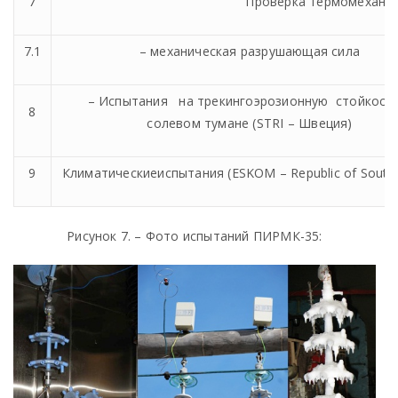
7
Проверка термомеханич
7.1
– механическая разрушающая сила
– Испытания на трекингоэрозионную стойкость
8
солевом тумане (
STRI
– Швеция)
9
Климатическиеиспытания
(ESKOM – Republic of South 
Рисунок 7. – Фото испытаний ПИРМК-35: