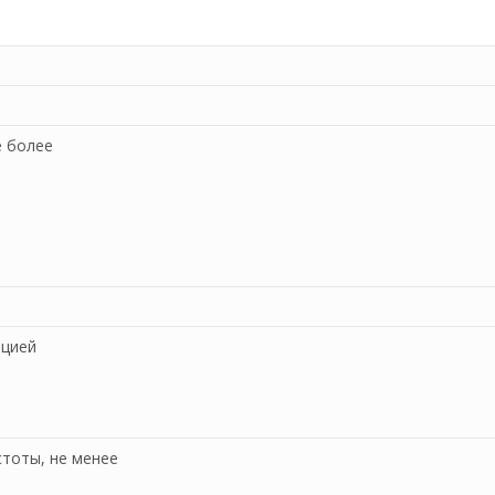
е более
яцией
тоты, не менее