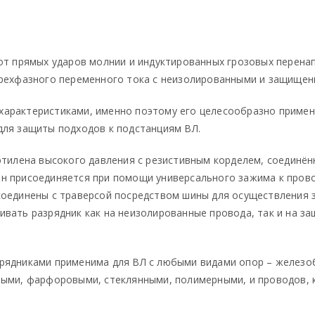
от прямых ударов молнии и индуктированных грозовых перена
трехфазного переменного тока с неизолированными и защище
арактеристиками, именно поэтому его целесообразно применя
для защиты подходов к подстанциям ВЛ.
этилена высокого давления с резистивным корделем, соединён
н присоединяется при помощи универсального зажима к прово
соединены с траверсой посредством шины для осуществления 
вать разрядник как на неизолированные провода, так и на з
рядниками применима для ВЛ с любыми видами опор – железо
ными, фарфоровыми, стеклянными, полимерными, и проводов, 