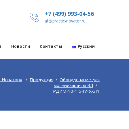
+7 (499) 993-04-56
all@practic-novator.ru
я
Новости
Контакты
Русский
-Новатор»
/
Продукция
/
Оборудование для
молниезащиты ВЛ
/
РДИМ-10-1,5-IV-УХЛ1