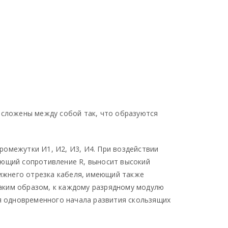
 сложены между собой так, что образуются
ромежутки И1, И2, И3, И4. При воздействии
еющий сопротивление R, выносит высокий
нижнего отрезка кабеля, имеющий также
 Таким образом, к каждому разрядному модулю
ля одновременного начала развития скользящих