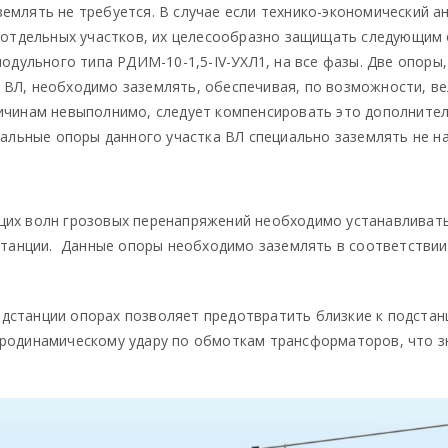
емлять не требуется. В случае если технико-экономический 
ь отдельных участков, их целесообразно защищать следующим
модульного типа РДИМ-10-1,5-IV-УХЛ1, на все фазы. Две опоры
ВЛ, необходимо заземлять, обеспечивая, по возможности, ве
ричинам невыполнимо, следует компенсировать это дополните
тальные опоры данного участка ВЛ специально заземлять не на
щих волн грозовых перенапряжений необходимо устанавливать
дстанции. Данные опоры необходимо заземлять в соответстви
станции опорах позволяет предотвратить близкие к подстанц
тродинамическому удару по обмоткам трансформаторов, что з