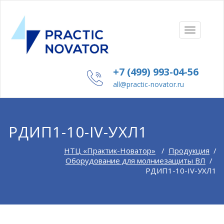
ПОКАЗАТ
СКРЫТЬ
НАВИГА
+7 (499) 993-04-56
all@practic-novator.ru
РДИП1-10-IV-УХЛ1
НТЦ «Практик-Новатор»
/
Продукция
/
Оборудование для молниезащиты ВЛ
/
РДИП1-10-IV-УХЛ1