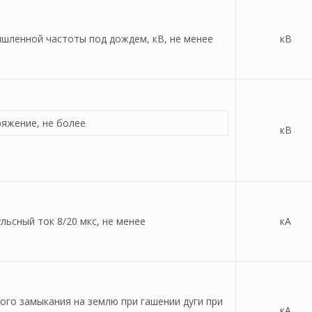
ленной частоты под дождем, кВ, не менее
кВ
ряжение, не более
кВ
ьсный ток 8/20 мкс, не менее
кА
ого замыкания на землю при гашении дуги при
кА