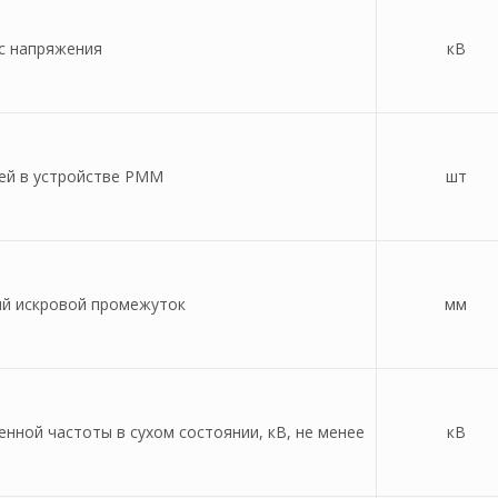
с напряжения
кВ
ей в устройстве РММ
шт
ий искровой промежуток
мм
ной частоты в сухом состоянии, кВ, не менее
кВ