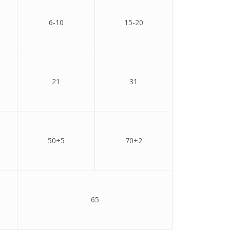
6-10
15-20
21
31
50±5
70±2
65