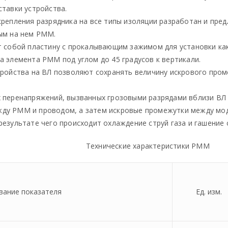
ставки устройства.
репления разрядника на все типы изоляции разработан и пред
ым на нем РММ.
т собой пластину с прокалывающим зажимом для установки как
а элемента РММ под углом до 45 градусов к вертикали.
тройства на ВЛ позволяют сохранять величину искрового про
 перенапряжений, вызванных грозовыми разрядами вблизи ВЛ 
жду РММ и проводом, а затем искровые промежутки между м
результате чего происходит охлаждение струй газа и гашение
Технические характеристики РММ
вание показателя
Ед. изм.