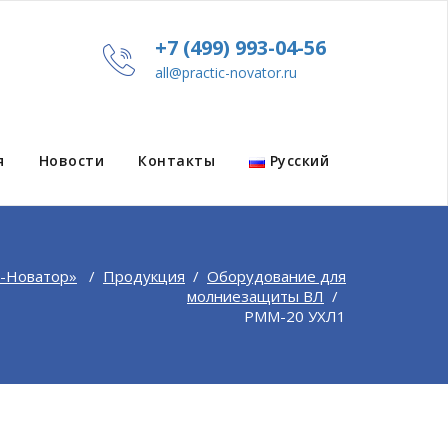
+7 (499) 993-04-56
all@practic-novator.ru
я
Новости
Контакты
Русский
-Новатор»
/
Продукция
/
Оборудование для
молниезащиты ВЛ
/
РММ-20 УХЛ1