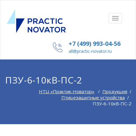
ПОКАЗАТ
СКРЫТЬ
НАВИГА
+7 (499) 993-04-56
all@practic-novator.ru
ПЗУ-6-10кВ-ПС-2
НТЦ «Практик-Новатор»
/
Продукция
/
Птицезащитные устройства
/
ПЗУ-6-10кВ-ПС-2